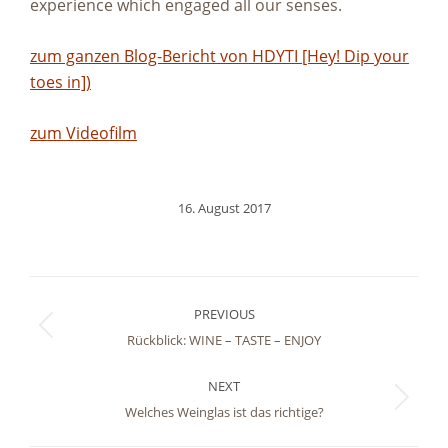
experience which engaged all our senses.
zum ganzen Blog-Bericht von HDYTI [Hey! Dip your
toes in])
zum Videofilm
16. August 2017
Post
navigation
PREVIOUS
Previous
Rückblick: WINE – TASTE – ENJOY
post:
NEXT
Next
Welches Weinglas ist das richtige?
post: